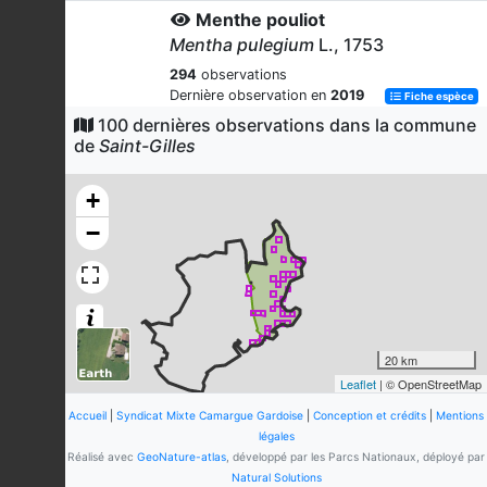
Menthe pouliot
Mentha pulegium
L., 1753
294
observations
Dernière observation en
2019
Fiche espèce
100 dernières observations dans la commune
Outarde canepetière
de
Saint-Gilles
Tetrax tetrax
(Linnaeus, 1758)
240
observations
+
Dernière observation en
2022
Fiche espèce
−
Rainette méridionale (La)
Hyla meridionalis
Böttger, 1874
202
observations
Dernière observation en
2022
Fiche espèce
Crapaud calamite (Le)
20 km
Leaflet
| © OpenStreetMap
Epidalea calamita
(Laurenti, 1768)
Accueil
|
Syndicat Mixte Camargue Gardoise
154
observations
|
Conception et crédits
|
Mentions
Dernière observation en
légales
2020
Fiche espèce
Réalisé avec
GeoNature-atlas
, développé par les Parcs Nationaux, déployé par
Lézard des murailles (Le)
Natural Solutions