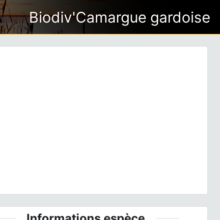
Biodiv'Camargue gardoise
ious
Next
re d'Europe, 17 avril 2014, Vivès 66 © Ghislain Riou
Informations espèce