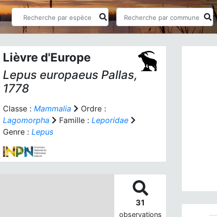
Lièvre d'Europe
Lepus europaeus
Pallas,
1778
Classe :
Mammalia
Ordre :
Lagomorpha
Famille :
Leporidae
Prev
Genre :
Lepus
Lièv
31
observations