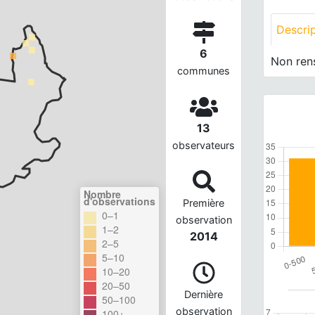
Descri
6
Non ren
communes
13
observateurs
Nombre
d'observations
Première
0–1
observation
1–2
2014
2–5
5–10
10–20
20–50
Dernière
50–100
observation
100+