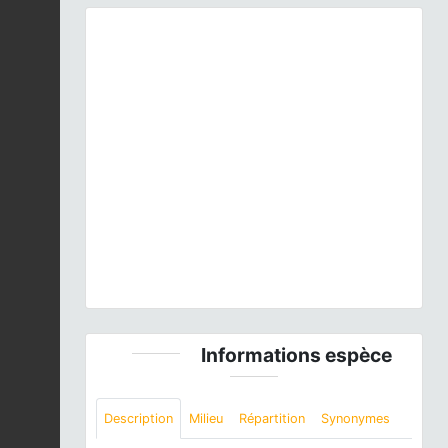
Previous
Next
Ardea purpurea
Linnaeus, 1766 © P. Gourdain - CC
BY-NC-SA
Informations espèce
Description
Milieu
Répartition
Synonymes