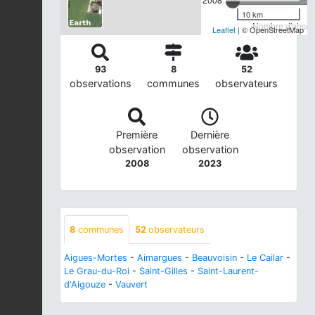
10 km
Nombre d'observ
Leaflet
| © OpenStreetMap
93
8
52
observations
communes
observateurs
Première
Dernière
observation
observation
2008
2023
8
communes
52
observateurs
Aigues-Mortes
-
Aimargues
-
Beauvoisin
-
Le Cailar
-
Le Grau-du-Roi
-
Saint-Gilles
-
Saint-Laurent-
d'Aigouze
-
Vauvert