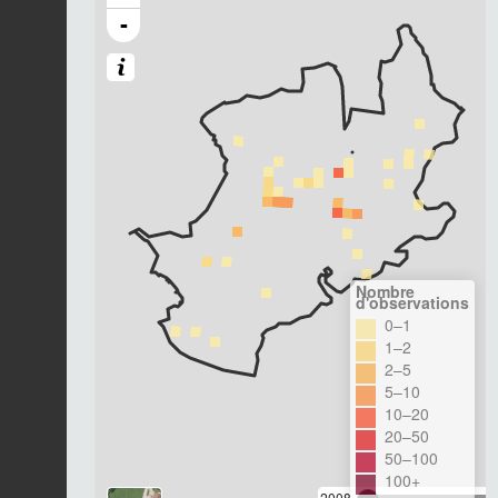
-
Nombre
d'observations
0–1
1–2
2–5
5–10
10–20
20–50
50–100
100+
2008