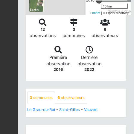
10 km
Nombre d'observ
Leaflet
| © OpenStreetMap
12
3
6
observations
communes
observateurs
Première
Dernière
observation
observation
2016
2022
3
communes
6
observateurs
Le Grau-du-Roi
-
Saint-Gilles
-
Vauvert