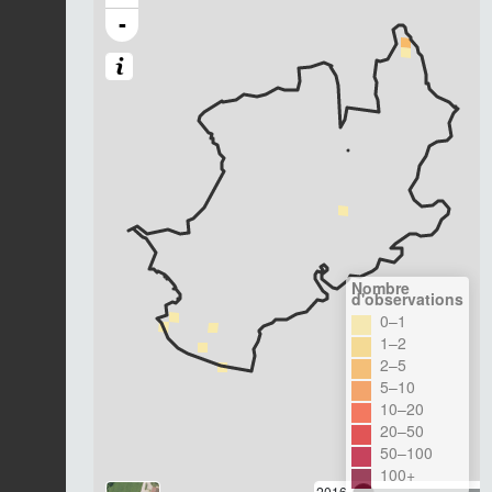
-
Nombre
d'observations
0–1
1–2
2–5
5–10
10–20
20–50
50–100
100+
2016