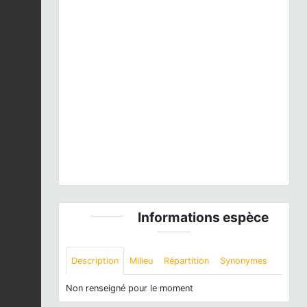
Previous
Next
Grive musicienne (Turdus philomelos) - Mazères
(Ariège) © Jessica Joachim
Informations espèce
Description
Milieu
Répartition
Synonymes
Non renseigné pour le moment