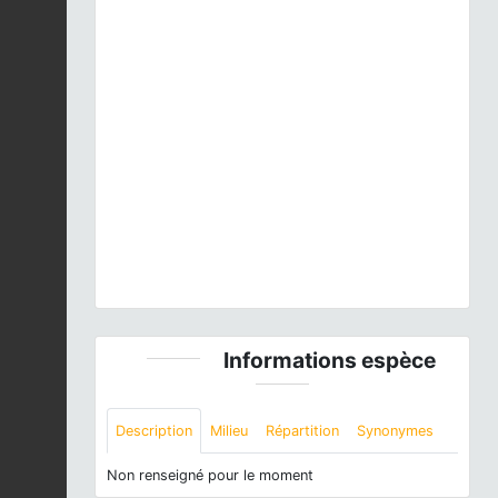
Previous
Next
Clepsis consimilana
(Hübner, 1817) © F. Michalke -
CC BY-NC-SA
Informations espèce
Description
Milieu
Répartition
Synonymes
Non renseigné pour le moment