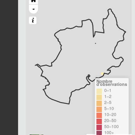
-
Nombre
d'observations
0–1
1–2
2–5
5–10
10–20
20–50
50–100
100+