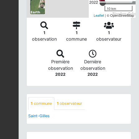
2022
10 km
Nombre d'observ
Leaflet
| © OpenStreetMap
1
1
1
observation
commune
observateur
Première
Dernière
observation
observation
2022
2022
1
commune
1
observateur
Saint-Gilles