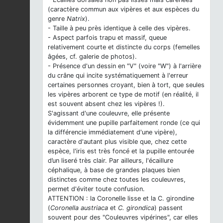
(caractère commun aux vipères et aux espèces du
genre
Natrix
).
- Taille à peu près identique à celle des vipères.
- Aspect parfois trapu et massif, queue
relativement courte et distincte du corps (femelles
âgées, cf. galerie de photos).
- Présence d'un dessin en "V" (voire "W") à l'arrière
du crâne qui incite systématiquement à l'erreur
certaines personnes croyant, bien à tort, que seules
les vipères arborent ce type de motif (en réalité, il
est souvent absent chez les vipères !).
S'agissant d'une couleuvre, elle présente
évidemment une pupille parfaitement ronde (ce qui
la différencie immédiatement d'une vipère),
caractère d'autant plus visible que, chez cette
espèce, l'iris est très foncé et la pupille entourée
d’un liseré très clair. Par ailleurs, l'écaillure
céphalique, à base de grandes plaques bien
distinctes comme chez toutes les couleuvres,
permet d'éviter toute confusion.
ATTENTION : la Coronelle lisse et la C. girondine
(
Coronella austriaca
et
C. girondica
) passent
souvent pour des "Couleuvres vipérines", car elles