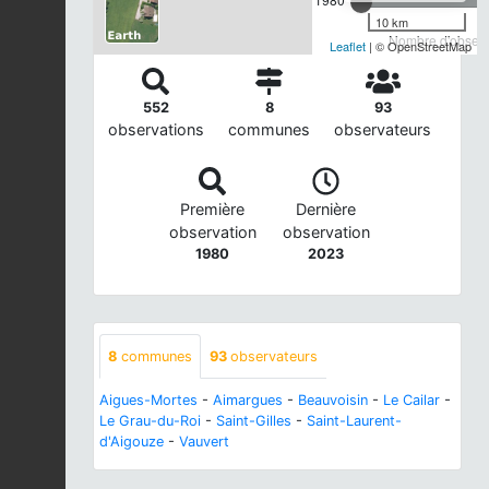
10 km
Nombre d'observa
Leaflet
| © OpenStreetMap
552
8
93
observations
communes
observateurs
Première
Dernière
observation
observation
1980
2023
8
communes
93
observateurs
Aigues-Mortes
-
Aimargues
-
Beauvoisin
-
Le Cailar
-
Le Grau-du-Roi
-
Saint-Gilles
-
Saint-Laurent-
d'Aigouze
-
Vauvert