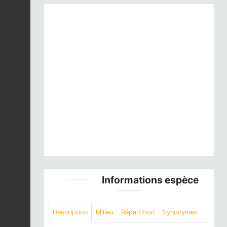
Previous
Next
Natrix maura, morphe "bilineata" (Ariège) ©
Claudine Delmas
Informations espèce
Description
Milieu
Répartition
Synonymes