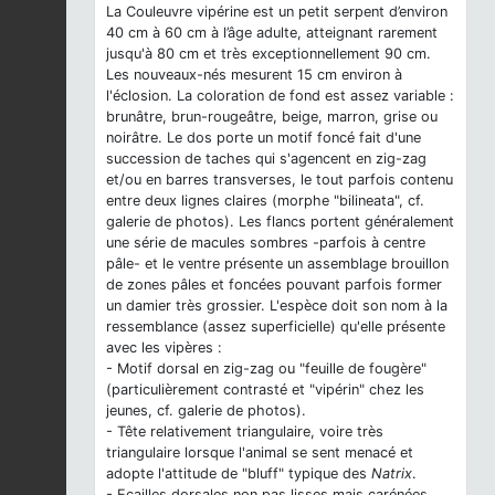
La Couleuvre vipérine est un petit serpent d’environ
40 cm à 60 cm à l’âge adulte, atteignant rarement
jusqu'à 80 cm et très exceptionnellement 90 cm.
Les nouveaux-nés mesurent 15 cm environ à
l'éclosion. La coloration de fond est assez variable :
brunâtre, brun-rougeâtre, beige, marron, grise ou
noirâtre. Le dos porte un motif foncé fait d'une
succession de taches qui s'agencent en zig-zag
et/ou en barres transverses, le tout parfois contenu
entre deux lignes claires (morphe "bilineata", cf.
galerie de photos). Les flancs portent généralement
une série de macules sombres -parfois à centre
pâle- et le ventre présente un assemblage brouillon
de zones pâles et foncées pouvant parfois former
un damier très grossier. L'espèce doit son nom à la
ressemblance (assez superficielle) qu'elle présente
avec les vipères :
- Motif dorsal en zig-zag ou "feuille de fougère"
(particulièrement contrasté et "vipérin" chez les
jeunes, cf. galerie de photos).
- Tête relativement triangulaire, voire très
triangulaire lorsque l'animal se sent menacé et
adopte l'attitude de "bluff" typique des
Natrix
.
- Ecailles dorsales non pas lisses mais carénées