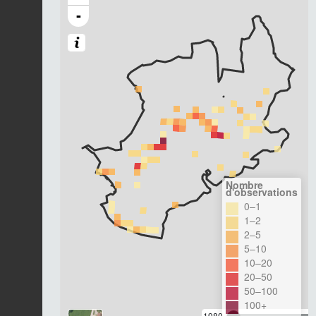
-
Nombre
d'observations
0–1
1–2
2–5
5–10
10–20
20–50
50–100
100+
1980