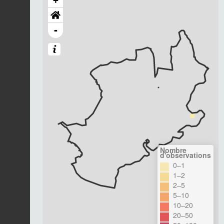
+
-
Nombre
d'observations
0–1
1–2
2–5
5–10
10–20
20–50