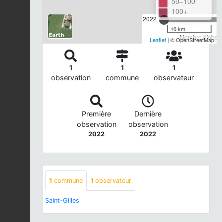
50–100
100+
2022
10 km
Nombre d'observ
Leaflet
| © OpenStreetMap
1
1
1
observation
commune
observateur
Première
Dernière
observation
observation
2022
2022
1
commune
1
observateur
Saint-Gilles