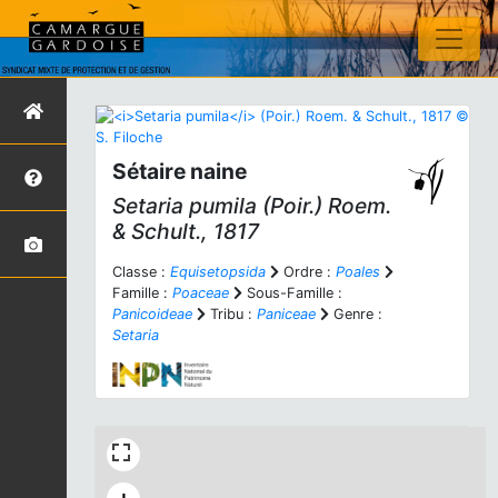
Sétaire naine
Setaria pumila
(Poir.) Roem.
& Schult., 1817
Classe :
Equisetopsida
Ordre :
Poales
Famille :
Poaceae
Sous-Famille :
Panicoideae
Tribu :
Paniceae
Genre :
Setaria