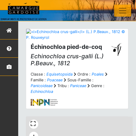
Échinochloa pied-de-coq
Echinochloa crus-galli
(L.)
P.Beauv., 1812
Classe :
Equisetopsida
Ordre :
Poales
Famille :
Poaceae
Sous-Famille :
Panicoideae
Tribu :
Paniceae
Genre :
Echinochloa