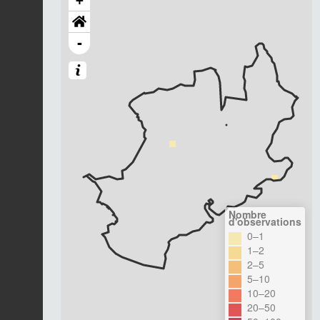
+
-
Nombre
d'observations
0–1
1–2
2–5
5–10
10–20
20–50