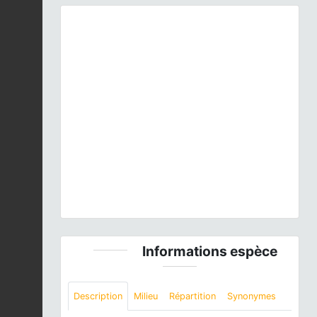
Previous
Next
Echinochloa crus-galli
(L.) P.Beauv., 1812 © S.
Filoche - CC BY-NC-SA
Informations espèce
Description
Milieu
Répartition
Synonymes