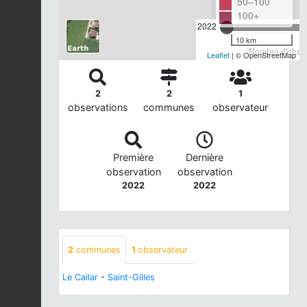
50–100
100+
2022
10 km
Nombre d'observ
Leaflet
| © OpenStreetMap
2
2
1
observations
communes
observateur
Première
Dernière
observation
observation
2022
2022
2
communes
1
observateur
Le Cailar
-
Saint-Gilles