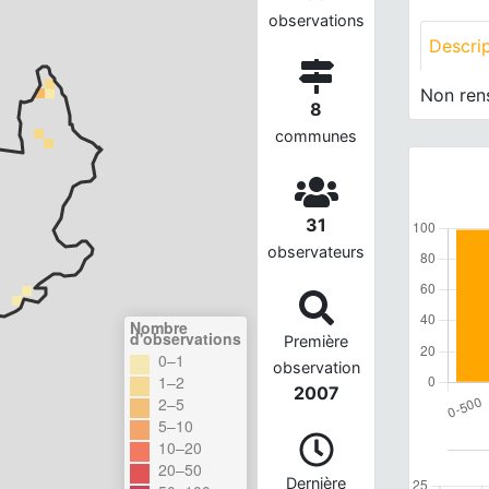
observations
Descri
Non ren
8
communes
31
observateurs
Nombre
d'observations
Première
0–1
observation
1–2
2007
2–5
5–10
10–20
20–50
Dernière