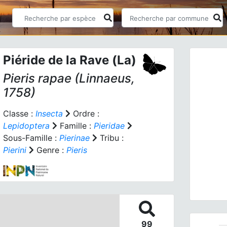
Piéride de la Rave (La)
Pieris rapae
(Linnaeus,
1758)
Classe :
Insecta
Ordre :
Lepidoptera
Famille :
Pieridae
Prev
Sous-Famille :
Pierinae
Tribu :
Pierini
Genre :
Pieris
Pier
99