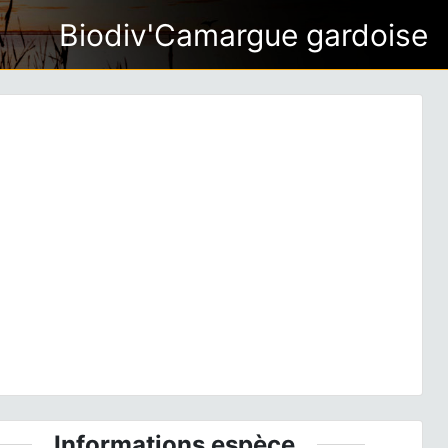
Biodiv'Camargue gardoise
ious
Next
is rapae
(Linnaeus, 1758) © E. SANSAULT - ANEPE
Caudalis - CC BY-NC-SA
Informations espèce