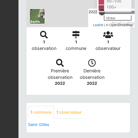
50–100
100+
2022
10 km
Nombre d'observ
Leaflet
| © OpenStreetMap
1
1
1
observation
commune
observateur
Première
Dernière
observation
observation
2022
2022
1
commune
1
observateur
Saint-Gilles