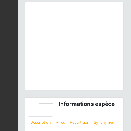
Previous
Next
Laothoe populi
(Linnaeus, 1758) © E. SANSAULT -
ANEPE Caudalis - CC BY-NC-SA
Informations espèce
Description
Milieu
Répartition
Synonymes