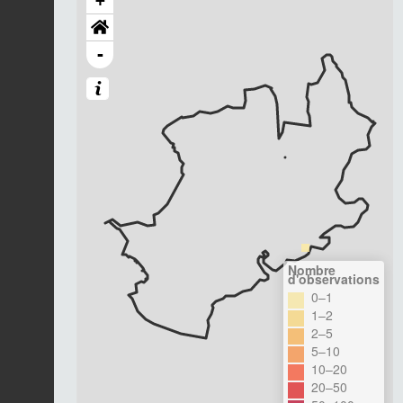
+
-
Nombre
d'observations
0–1
1–2
2–5
5–10
10–20
20–50