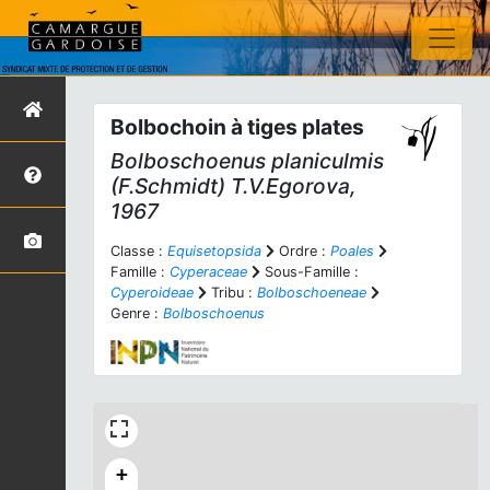
Bolbochoin à tiges plates
Bolboschoenus planiculmis
(F.Schmidt) T.V.Egorova,
1967
Classe :
Equisetopsida
Ordre :
Poales
Famille :
Cyperaceae
Sous-Famille :
Cyperoideae
Tribu :
Bolboschoeneae
Genre :
Bolboschoenus
+