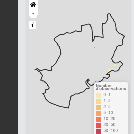
-
Nombre
d'observations
0–1
1–2
2–5
5–10
10–20
20–50
50–100