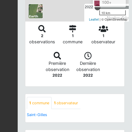
100+
2022
10 km
Nombre d'observ
Leaflet
| © OpenStreetMap
2
1
1
observations
commune
observateur
Première
Dernière
observation
observation
2022
2022
1
commune
1
observateur
Saint-Gilles