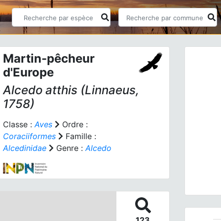
Martin-pêcheur
d'Europe
Alcedo atthis
(Linnaeus,
1758)
Classe :
Aves
Ordre :
Prev
Coraciiformes
Famille :
Alcedinidae
Genre :
Alcedo
Alcedo
123