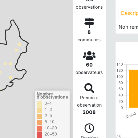
observations
Descri
Non ren
8
communes
60
observateurs
Nombre
d'observations
Première
0–1
observation
1–2
2008
2–5
5–10
10–20
20–50
Dernière