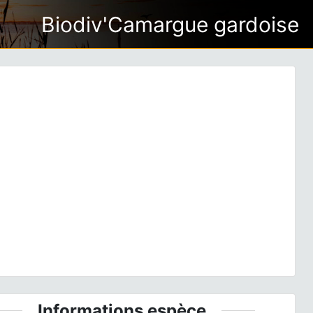
Biodiv'Camargue gardoise
ious
Next
 atthis
(Linnaeus, 1758) © J.P. Siblet - CC BY-NC-SA
Informations espèce