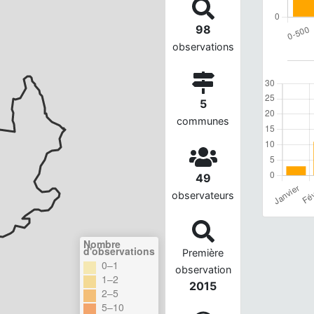
98
observations
5
communes
49
observateurs
Nombre
d'observations
Première
0–1
observation
1–2
2015
2–5
5–10