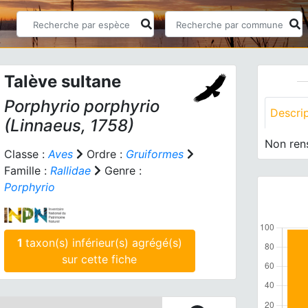
Talève sultane
Porphyrio porphyrio
Descri
(Linnaeus, 1758)
Non ren
Classe :
Aves
Ordre :
Gruiformes
Famille :
Rallidae
Genre :
Porphyrio
1
taxon(s) inférieur(s) agrégé(s)
sur cette fiche