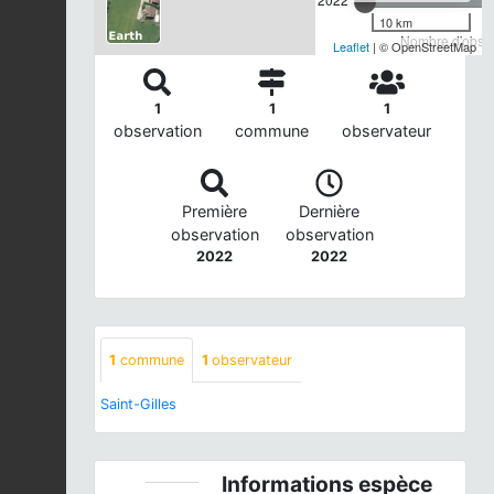
10 km
Nombre d'observ
Leaflet
| © OpenStreetMap
1
1
1
observation
commune
observateur
Première
Dernière
observation
observation
2022
2022
1
commune
1
observateur
Saint-Gilles
Informations espèce