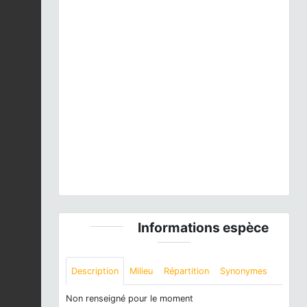
Previous
Next
nette rousse mâle © Ghislain Riou
Informations espèce
Description
Milieu
Répartition
Synonymes
Non renseigné pour le moment