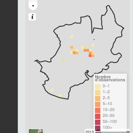
-
Nombre
d'observations
0–1
1–2
2–5
5–10
10–20
20–50
50–100
100+
2013