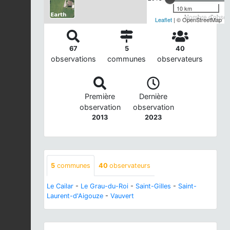
10 km
Nombre d'observ
Leaflet
| © OpenStreetMap
67
5
40
observations
communes
observateurs
Première
Dernière
observation
observation
2013
2023
5
communes
40
observateurs
Le Cailar
-
Le Grau-du-Roi
-
Saint-Gilles
-
Saint-
Laurent-d'Aigouze
-
Vauvert