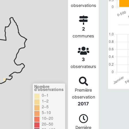
observations
2
communes
3
observateurs
Nombre
d'observations
Première
0–1
observation
1–2
2017
2–5
5–10
10–20
20–50
Dernière