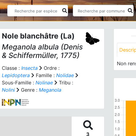
Nole blanchâtre (La)
Meganola albula
(Denis
Descri
& Schiffermüller, 1775)
Non ren
Classe :
Insecta
Ordre :
Lepidoptera
Famille :
Nolidae
Sous-Famille :
Nolinae
Tribu :
Nolini
Genre :
Meganola
3