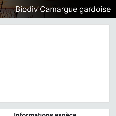
Biodiv'Camargue gardoise
ious
Next
um striolatum
(Charpentier, 1840) © P. Gourdain - CC
BY-NC-SA
Informations espèce