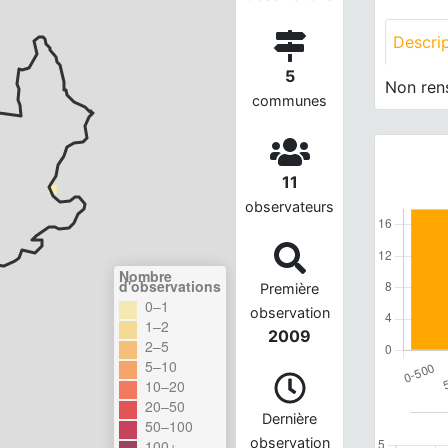
Descri
5
Non ren
communes
11
observateurs
Nombre
d'observations
Première
0–1
observation
1–2
2009
2–5
5–10
10–20
20–50
Dernière
50–100
observation
100+