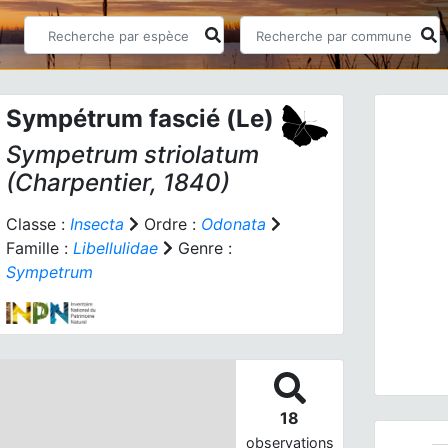
Sympétrum fascié (Le)
Sympetrum striolatum
(Charpentier, 1840)
Classe :
Insecta
Ordre :
Odonata
Famille :
Libellulidae
Genre :
Prev
Sympetrum
Sympetr
18
observations