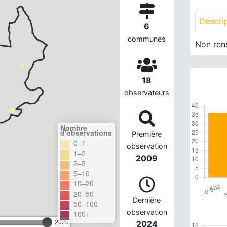
Descri
6
communes
Non ren
18
observateurs
Nombre
d'observations
Première
0–1
observation
1–2
2009
2–5
5–10
10–20
20–50
Dernière
50–100
observation
100+
2026
2024