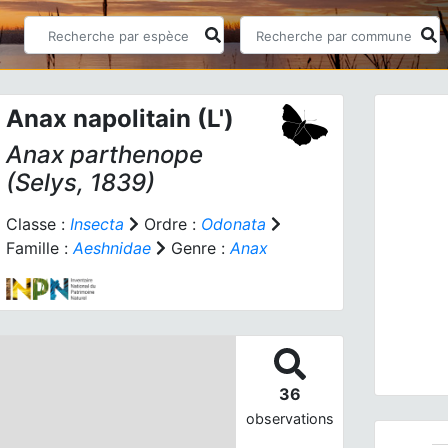
Anax napolitain (L')
Anax parthenope
(Selys, 1839)
Classe :
Insecta
Ordre :
Odonata
Famille :
Aeshnidae
Genre :
Anax
Prev
Anax p
36
observations