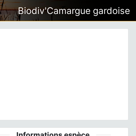
Biodiv'Camargue gardoise
ious
Next
arthenope
(Selys, 1839) © O. Delzons - CC BY-NC-SA
Informations espèce