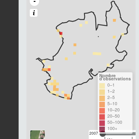
-
Nombre
d'observations
0–1
1–2
2–5
5–10
10–20
20–50
50–100
100+
2007