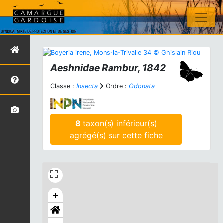
Aeshnidae Rambur, 1842
Classe :
Insecta
Ordre :
Odonata
8
taxon(s) inférieur(s)
agrégé(s) sur cette fiche
+