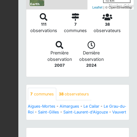
10 km
Nombre d'observa
Leaflet
| © OpenStreetMap
111
7
38
observations
communes
observateurs
Première
Dernière
observation
observation
2007
2024
7
communes
38
observateurs
Aigues-Mortes
-
Aimargues
-
Le Cailar
-
Le Grau-du-
Roi
-
Saint-Gilles
-
Saint-Laurent-d'Aigouze
-
Vauvert