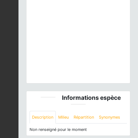
Previous
Next
Boyeria irene, Gers, 2011 © Ghislain Riou
Informations espèce
Description
Milieu
Répartition
Synonymes
Non renseigné pour le moment