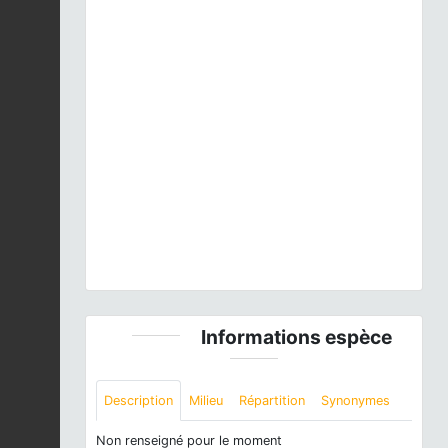
Previous
Next
Sturnus vulgaris
Linnaeus, 1758 © E. SANSAULT -
ANEPE Caudalis - CC BY-NC-SA
Informations espèce
Description
Milieu
Répartition
Synonymes
Non renseigné pour le moment