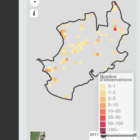
-
Nombre
d'observations
0–1
1–2
2–5
5–10
10–20
20–50
50–100
100+
2011