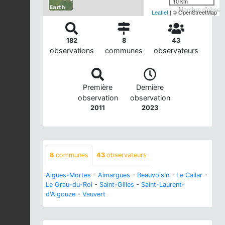
10 km
Nombre d'observa
Leaflet
| © OpenStreetMap
182
8
43
observations
communes
observateurs
Première
Dernière
observation
observation
2011
2023
8
communes
43
observateurs
Aigues-Mortes
-
Aimargues
-
Beauvoisin
-
Le Cailar
-
Le Grau-du-Roi
-
Saint-Gilles
-
Saint-Laurent-
d'Aigouze
-
Vauvert