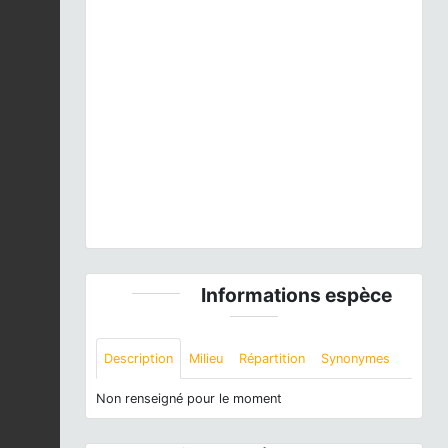
Previous
Next
Grus grus
(Linnaeus, 1758) © C. Parissot - CC BY-
NC-SA
Informations espèce
Description
Milieu
Répartition
Synonymes
Non renseigné pour le moment