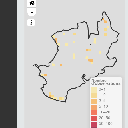
-
Nombre
d'observations
0–1
1–2
2–5
5–10
10–20
20–50
50–100