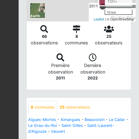
100+
2011
10 km
Nombre d'observ
Leaflet
| © OpenStreetMap
66
8
25
observations
communes
observateurs
Première
Dernière
observation
observation
2011
2022
8
communes
25
observateurs
Aigues-Mortes
-
Aimargues
-
Beauvoisin
-
Le Cailar
-
Le Grau-du-Roi
-
Saint-Gilles
-
Saint-Laurent-
d'Aigouze
-
Vauvert