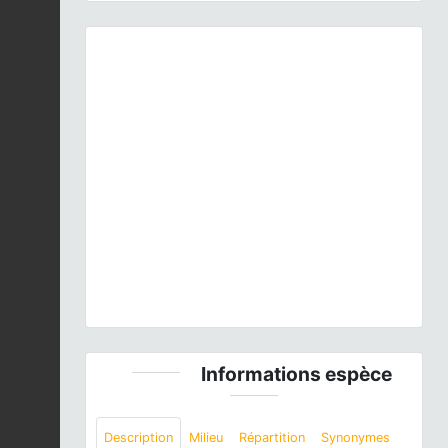
Previous
Next
Hippolais polyglotta
(Vieillot, 1817) © Pierre-Yves
Le Bail - CC BY-NC-SA
Informations espèce
Description
Milieu
Répartition
Synonymes