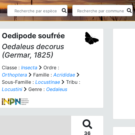
Oedipode soufrée
Oedaleus decorus
(Germar, 1825)
Classe :
Insecta
Ordre :
Orthoptera
Famille :
Acrididae
Prev
Sous-Famille :
Locustinae
Tribu :
Locustini
Genre :
Oedaleus
36