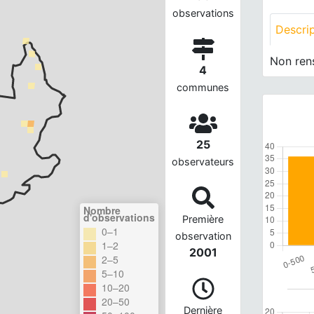
observations
Descri
Non ren
4
communes
25
observateurs
Nombre
d'observations
Première
0–1
observation
1–2
2001
2–5
5–10
10–20
20–50
Dernière