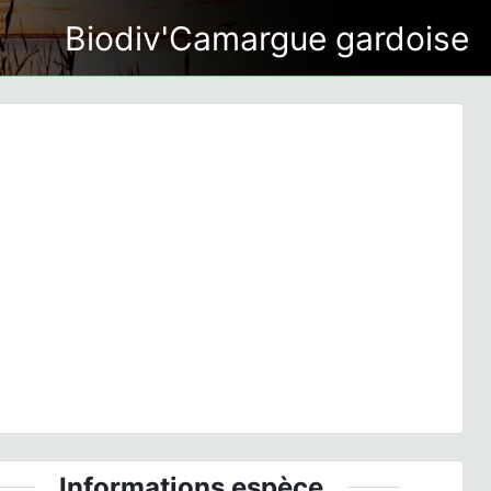
Biodiv'Camargue gardoise
ious
Next
Oedaleus decorus © Romain Baghi
Informations espèce