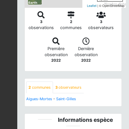
Nombre d'observ
Leaflet
| © OpenStreetMap
3
2
3
observations
communes
observateurs
Première
Dernière
observation
observation
2022
2022
2
communes
3
observateurs
Aigues-Mortes
-
Saint-Gilles
Informations espèce