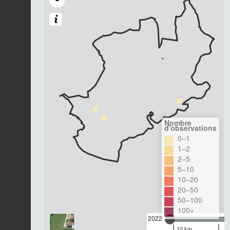
Nombre
d'observations
0–1
1–2
2–5
5–10
10–20
20–50
50–100
100+
2022
10 km