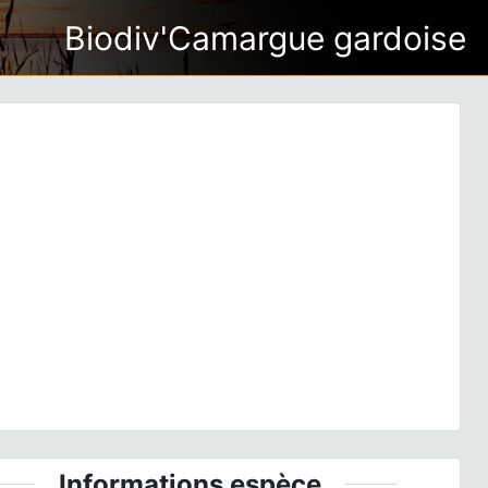
Biodiv'Camargue gardoise
ious
Next
ol philomèle, Ste-Foy-d'Aigrefeuille 31 © Ghislain Riou
Informations espèce