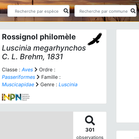
Rossignol philomèle
Luscinia megarhynchos
C. L. Brehm, 1831
Classe :
Aves
Ordre :
Passeriformes
Famille :
Prev
Muscicapidae
Genre :
Luscinia
Rossign
301
observations