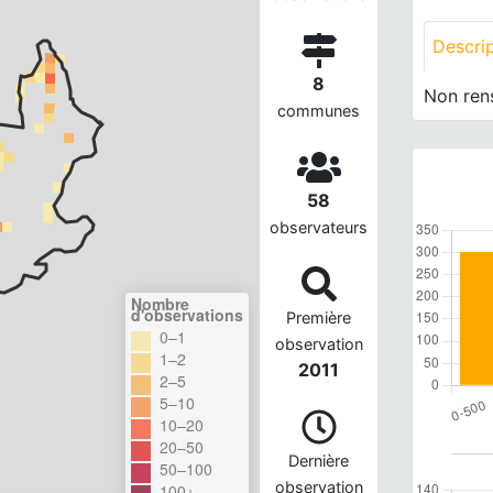
Descri
8
Non ren
communes
58
observateurs
Nombre
d'observations
Première
0–1
observation
1–2
2011
2–5
5–10
10–20
20–50
Dernière
50–100
observation
100+