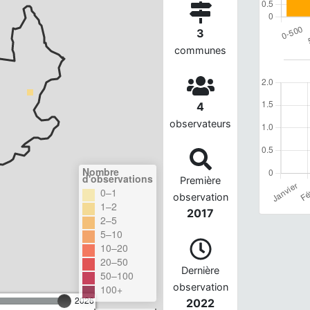
3
communes
4
observateurs
Nombre
d'observations
Première
0–1
observation
1–2
2017
2–5
5–10
10–20
20–50
Dernière
50–100
observation
100+
2026
2022