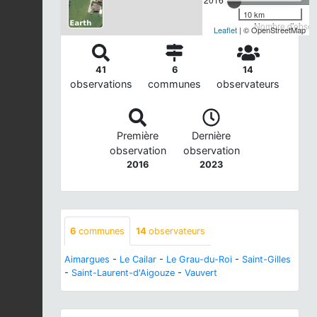
10 km
Nombre d'observ
Leaflet
| © OpenStreetMap
41
6
14
observations
communes
observateurs
Première
Dernière
observation
observation
2016
2023
6
communes
14
observateurs
Aimargues
-
Le Cailar
-
Le Grau-du-Roi
-
Saint-Gilles
-
Saint-Laurent-d'Aigouze
-
Vauvert