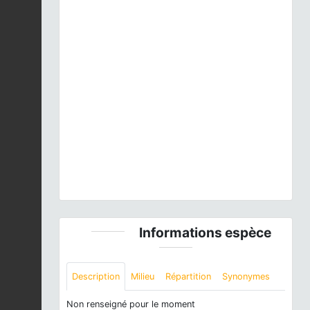
Previous
Next
Anthus pratensis
(Linnaeus, 1758) © J. LAIGNEL -
CC BY-NC-SA
Informations espèce
Description
Milieu
Répartition
Synonymes
Non renseigné pour le moment