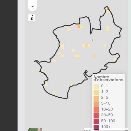
-
Nombre
d'observations
0–1
1–2
2–5
5–10
10–20
20–50
50–100
100+
2016