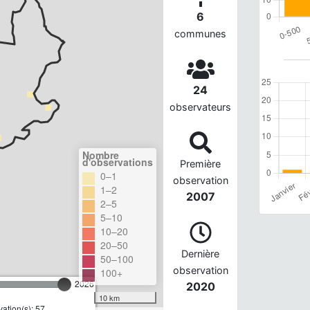
6
communes
24
observateurs
Nombre
d'observations
Première
0–1
observation
1–2
2007
2–5
5–10
10–20
20–50
Dernière
50–100
observation
100+
2026
2020
10 km
ation(s): 57