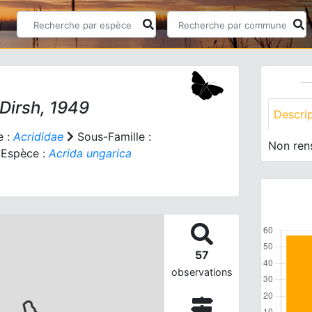
Dirsh, 1949
Descri
e :
Acrididae
Sous-Famille :
Non ren
Espèce :
Acrida ungarica
57
observations