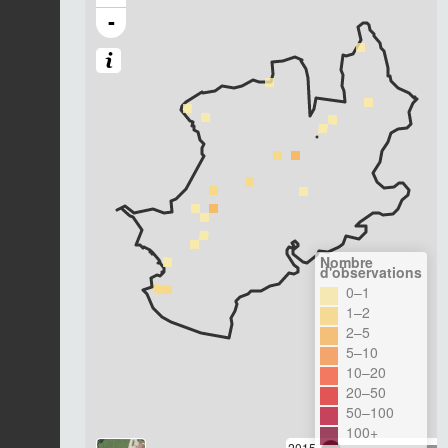
-
Nombre
d'observations
0–1
1–2
2–5
5–10
10–20
20–50
50–100
100+
2015