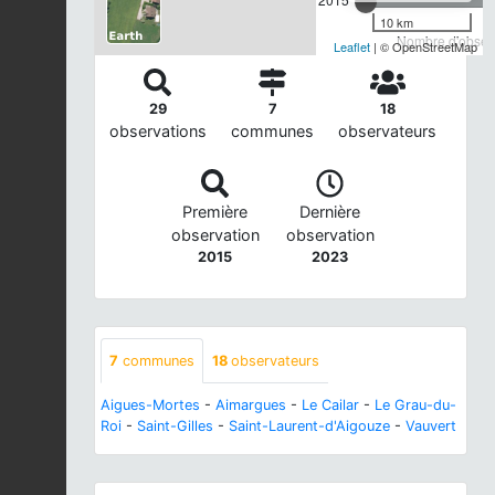
10 km
Nombre d'observ
Leaflet
| © OpenStreetMap
29
7
18
observations
communes
observateurs
Première
Dernière
observation
observation
2015
2023
7
communes
18
observateurs
Aigues-Mortes
-
Aimargues
-
Le Cailar
-
Le Grau-du-
Roi
-
Saint-Gilles
-
Saint-Laurent-d'Aigouze
-
Vauvert