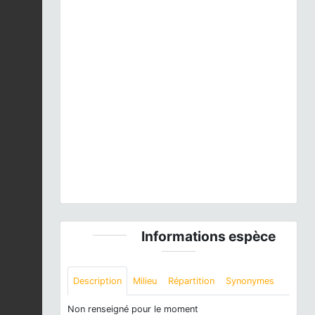
Previous
Next
Motacilla alba
Linnaeus, 1758 © J. LAIGNEL - CC
BY-NC-SA
Informations espèce
Description
Milieu
Répartition
Synonymes
Non renseigné pour le moment