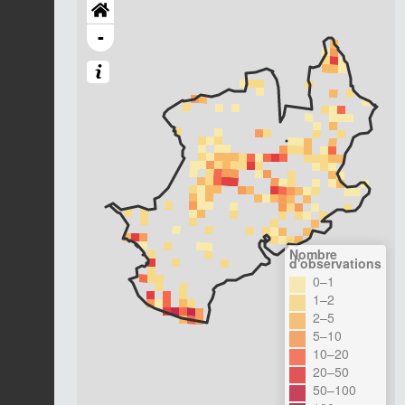
-
Nombre
d'observations
0–1
1–2
2–5
5–10
10–20
20–50
50–100