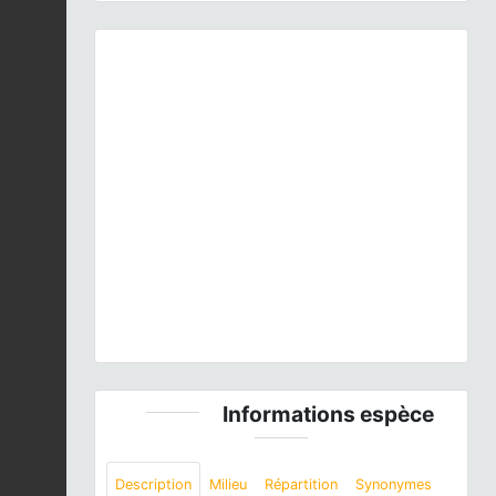
Previous
Next
Hyla meridionalis
Boettger, 1874 © E. SANSAULT -
ANEPE Caudalis - CC BY-NC-SA
Informations espèce
Description
Milieu
Répartition
Synonymes