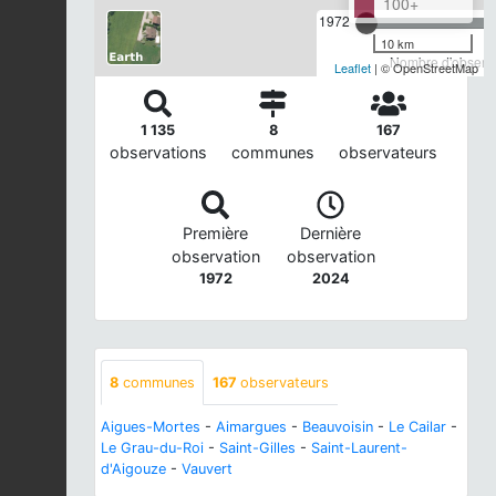
100+
1972
10 km
Nombre d'observa
Leaflet
| © OpenStreetMap
1 135
8
167
observations
communes
observateurs
Première
Dernière
observation
observation
1972
2024
8
communes
167
observateurs
Aigues-Mortes
-
Aimargues
-
Beauvoisin
-
Le Cailar
-
Le Grau-du-Roi
-
Saint-Gilles
-
Saint-Laurent-
d'Aigouze
-
Vauvert