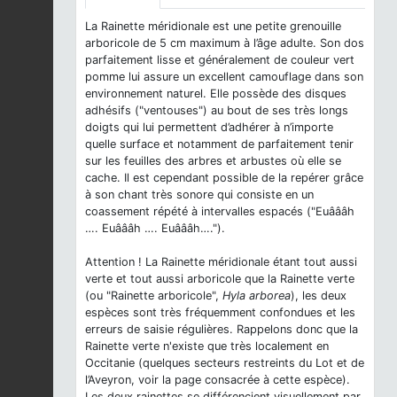
La Rainette méridionale est une petite grenouille
arboricole de 5 cm maximum à l’âge adulte. Son dos
parfaitement lisse et généralement de couleur vert
pomme lui assure un excellent camouflage dans son
environnement naturel. Elle possède des disques
adhésifs ("ventouses") au bout de ses très longs
doigts qui lui permettent d’adhérer à n’importe
quelle surface et notamment de parfaitement tenir
sur les feuilles des arbres et arbustes où elle se
cache. Il est cependant possible de la repérer grâce
à son chant très sonore qui consiste en un
coassement répété à intervalles espacés ("Euâââh
…. Euâââh …. Euâââh….").
Attention ! La Rainette méridionale étant tout aussi
verte et tout aussi arboricole que la Rainette verte
(ou "Rainette arboricole",
Hyla arborea
), les deux
espèces sont très fréquemment confondues et les
erreurs de saisie régulières. Rappelons donc que la
Rainette verte n'existe que très localement en
Occitanie (quelques secteurs restreints du Lot et de
l’Aveyron, voir la page consacrée à cette espèce).
Les deux rainettes se différencient visuellement par