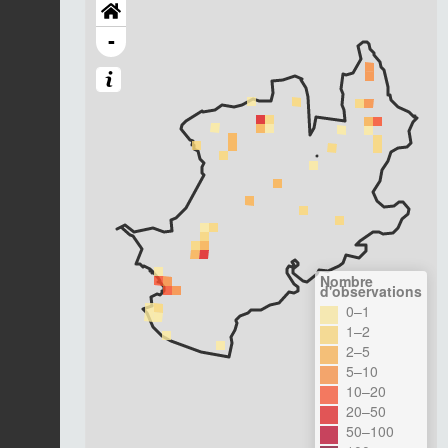
-
Nombre
d'observations
0–1
1–2
2–5
5–10
10–20
20–50
50–100