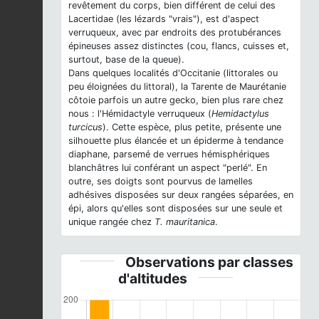
revêtement du corps, bien différent de celui des
Lacertidae (les lézards "vrais"), est d'aspect
verruqueux, avec par endroits des protubérances
épineuses assez distinctes (cou, flancs, cuisses et,
surtout, base de la queue).
Dans quelques localités d'Occitanie (littorales ou
peu éloignées du littoral), la Tarente de Maurétanie
côtoie parfois un autre gecko, bien plus rare chez
nous : l'Hémidactyle verruqueux (
Hemidactylus
turcicus
). Cette espèce, plus petite, présente une
silhouette plus élancée et un épiderme à tendance
diaphane, parsemé de verrues hémisphériques
blanchâtres lui conférant un aspect "perlé". En
outre, ses doigts sont pourvus de lamelles
adhésives disposées sur deux rangées séparées, en
épi, alors qu'elles sont disposées sur une seule et
unique rangée chez
T. mauritanica
.
Observations par classes
d'altitudes