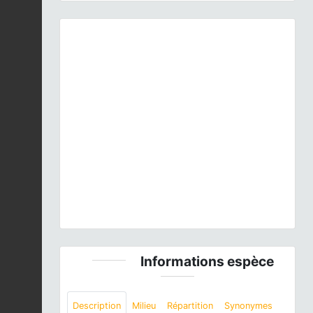
Previous
Next
Tarentola mauritanica
(Linnaeus, 1758) © L. Léonard
- CC BY-NC-SA
Informations espèce
Description
Milieu
Répartition
Synonymes