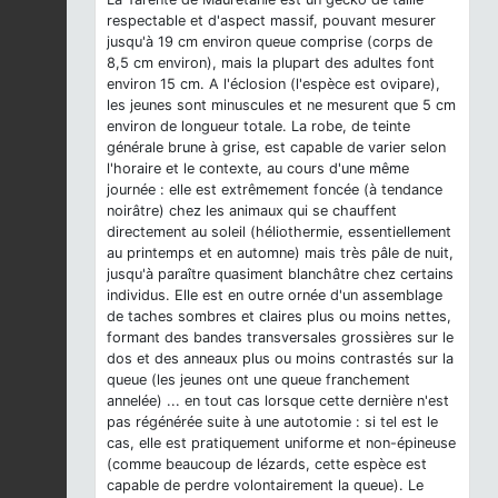
respectable et d'aspect massif, pouvant mesurer
jusqu'à 19 cm environ queue comprise (corps de
8,5 cm environ), mais la plupart des adultes font
environ 15 cm. A l'éclosion (l'espèce est ovipare),
les jeunes sont minuscules et ne mesurent que 5 cm
environ de longueur totale. La robe, de teinte
générale brune à grise, est capable de varier selon
l'horaire et le contexte, au cours d'une même
journée : elle est extrêmement foncée (à tendance
noirâtre) chez les animaux qui se chauffent
directement au soleil (héliothermie, essentiellement
au printemps et en automne) mais très pâle de nuit,
jusqu'à paraître quasiment blanchâtre chez certains
individus. Elle est en outre ornée d'un assemblage
de taches sombres et claires plus ou moins nettes,
formant des bandes transversales grossières sur le
dos et des anneaux plus ou moins contrastés sur la
queue (les jeunes ont une queue franchement
annelée) ... en tout cas lorsque cette dernière n'est
pas régénérée suite à une autotomie : si tel est le
cas, elle est pratiquement uniforme et non-épineuse
(comme beaucoup de lézards, cette espèce est
capable de perdre volontairement la queue). Le