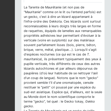
La Tarente de Maurétanie (et non pas de
"Mauritanie" comme on le lit ou l'entend parfois) est
un gecko, c'est à dire un lézard appartenant à
l'infra-ordre des Gekkota. Ces lézards sont surtout
reconnaissables à leurs doigts très larges en forme
de raquettes, équipés de lamelles aux remarquables
propriétés adhésives leur permettant d'évoluer à la
verticale (voire en surplomb) sur des matériaux
souvent parfaitement lisses (bois, pierre, béton,
brique, verre, métal, plastique...). Lorsqu'il s'agit
d'espèces nocturnes (ce qui est le cas de
T.
mauritanica
), ils présentent typiquement des yeux à
pupille verticale, très différents de ceux des autres
lézards autochtones et par ailleurs dépourvus de
paupières (d'où leur habitude de se nettoyer l'œil
d'un coup de langue). Notons que le nom "gecko"
provient semble t'il d'une onomatopée, censée
restituer le "petit" cri poussé par une espèce du
sud-est asiatique. Espèce qui, d'ailleurs, est la seule
au Monde dont le nom scientifique comporte le
terme "gecko", tel quel : le Gecko tokay,
Gekko
gecko
.
La Tarente de Maurétanie est un gecko de taille