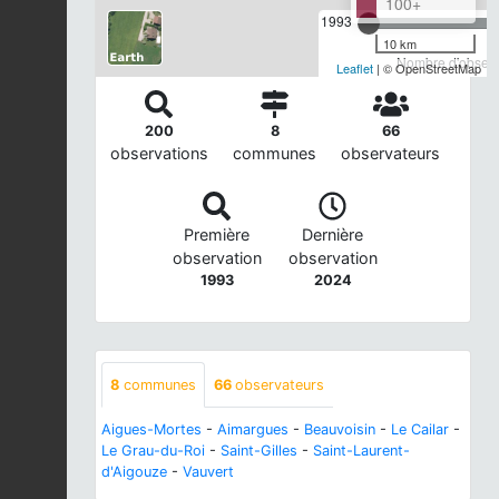
100+
1993
10 km
Nombre d'observa
Leaflet
| © OpenStreetMap
200
8
66
observations
communes
observateurs
Première
Dernière
observation
observation
1993
2024
8
communes
66
observateurs
Aigues-Mortes
-
Aimargues
-
Beauvoisin
-
Le Cailar
-
Le Grau-du-Roi
-
Saint-Gilles
-
Saint-Laurent-
d'Aigouze
-
Vauvert