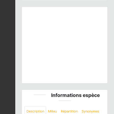
Previous
Next
Silybum marianum
(L.) Gaertn., 1791 © J.-J. Milan -
CC BY-NC-SA
Informations espèce
Description
Milieu
Répartition
Synonymes