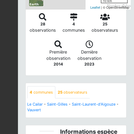
10 km
Nombre d'observ
Leaflet
| © OpenStreetMap
28
4
25
observations
communes
observateurs
Première
Dernière
observation
observation
2014
2023
4
communes
25
observateurs
Le Cailar
-
Saint-Gilles
-
Saint-Laurent-d'Aigouze
-
Vauvert
Informations espèce