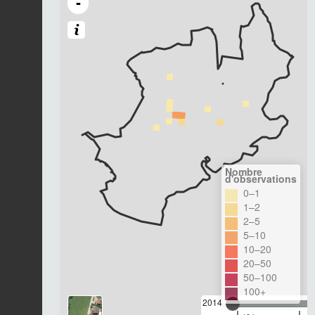
-
Nombre
d'observations
0–1
1–2
2–5
5–10
10–20
20–50
50–100
100+
2014