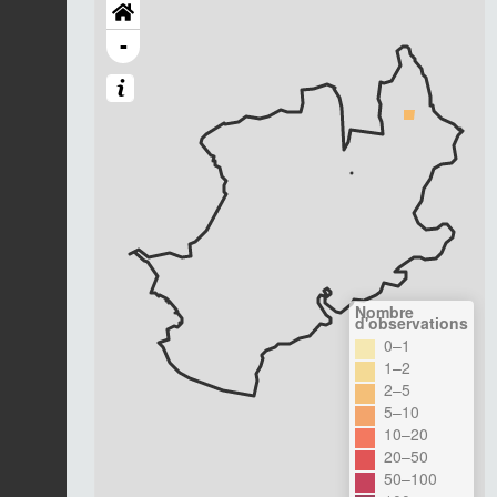
-
Nombre
d'observations
0–1
1–2
2–5
5–10
10–20
20–50
50–100