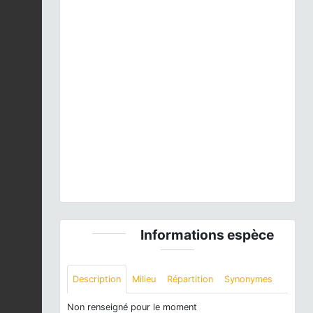
Previous
Next
Cordulegaster boltonii boltonii
(Donovan, 1807) ©
Jean-Louis PRATZ / CERCOPE - CC BY-NC-SA
Informations espèce
Description
Milieu
Répartition
Synonymes
Non renseigné pour le moment