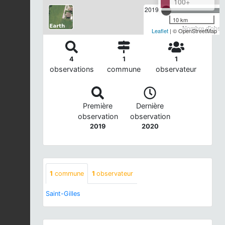
100+
2019
10 km
Nombre d'observ
Leaflet
| © OpenStreetMap
4
1
1
observations
commune
observateur
Première
Dernière
observation
observation
2019
2020
1
commune
1
observateur
Saint-Gilles