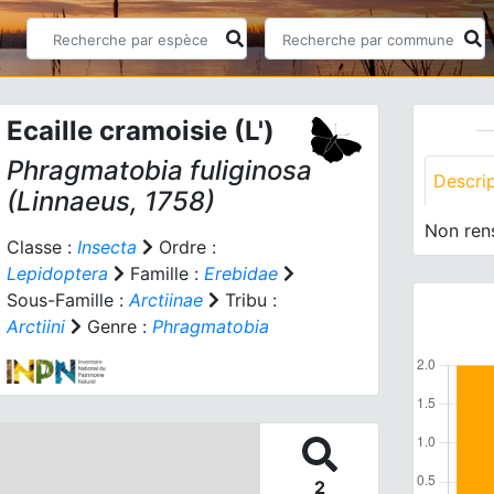
Ecaille cramoisie (L')
Phragmatobia fuliginosa
Descri
(Linnaeus, 1758)
Non ren
Classe :
Insecta
Ordre :
Lepidoptera
Famille :
Erebidae
Sous-Famille :
Arctiinae
Tribu :
Arctiini
Genre :
Phragmatobia
2