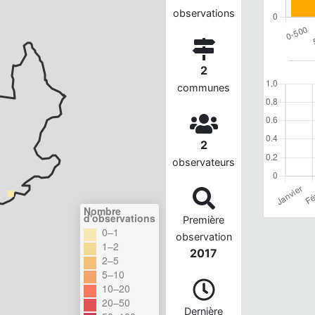
observations
2
communes
2
observateurs
Nombre
d'observations
Première
0–1
observation
1–2
2017
2–5
5–10
10–20
20–50
Dernière