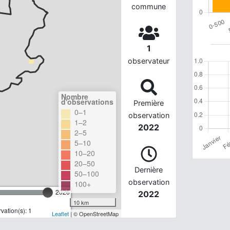
commune
1
observateur
Nombre
d'observations
Première
0–1
observation
1–2
2022
2–5
5–10
10–20
20–50
Dernière
50–100
observation
100+
2026
2022
10 km
ation(s): 1
Leaflet
| © OpenStreetMap