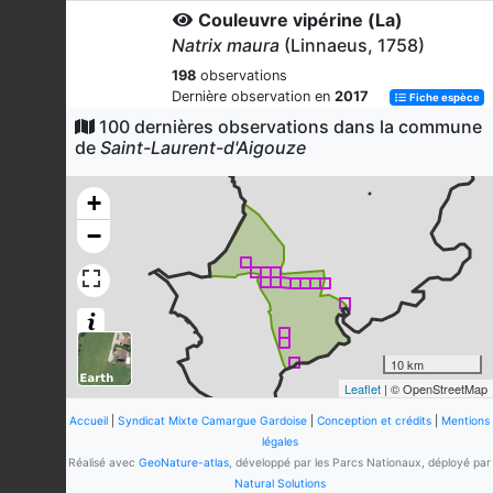
Couleuvre vipérine (La)
Natrix maura
(Linnaeus, 1758)
198
observations
Dernière observation en
2017
Fiche espèce
100 dernières observations dans la commune
Lézard des murailles (Le)
de
Saint-Laurent-d'Aigouze
Podarcis muralis
(Laurenti, 1768)
104
observations
+
Dernière observation en
2019
Fiche espèce
−
Couleuvre à échelons (La)
Zamenis scalaris
(Schinz, 1822)
71
observations
Dernière observation en
2017
Fiche espèce
Couleuvre de Montpellier (La)
10 km
Leaflet
| © OpenStreetMap
Malpolon monspessulanus
(Hermann, 1804)
Accueil
|
Syndicat Mixte Camargue Gardoise
|
Conception et crédits
|
Mentions
64
observations
légales
Réalisé avec
GeoNature-atlas
Dernière observation en
, développé par les Parcs Nationaux, déployé par
2018
Fiche espèce
Natural Solutions