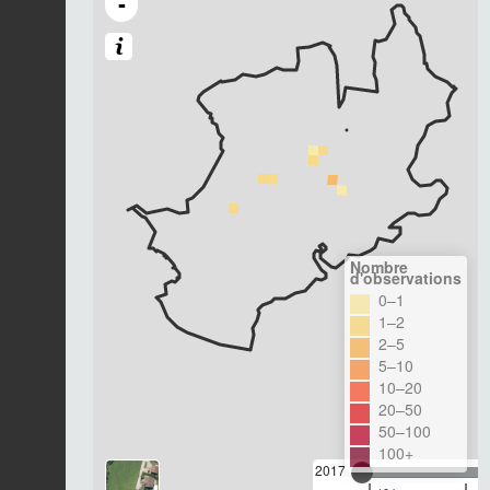
-
Nombre
d'observations
0–1
1–2
2–5
5–10
10–20
20–50
50–100
100+
2017