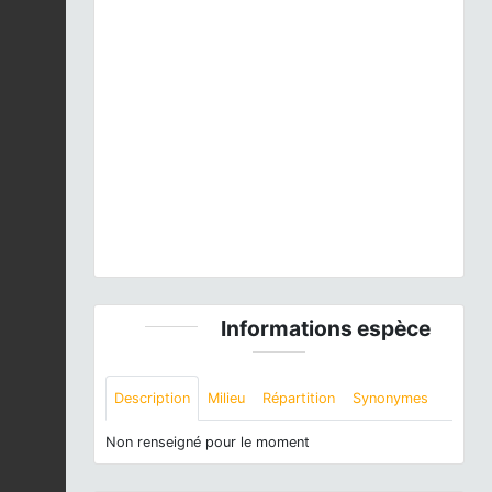
Previous
Next
Gallinago gallinago
(Linnaeus, 1758) © J.P. Siblet -
CC BY-NC-SA
Informations espèce
Description
Milieu
Répartition
Synonymes
Non renseigné pour le moment