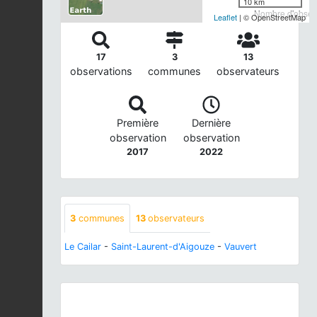
10 km
Nombre d'observ
Leaflet
| © OpenStreetMap
17
3
13
observations
communes
observateurs
Première
Dernière
observation
observation
2017
2022
3
communes
13
observateurs
Le Cailar
-
Saint-Laurent-d'Aigouze
-
Vauvert