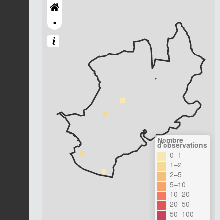
-
Nombre
d'observations
0–1
1–2
2–5
5–10
10–20
20–50
50–100