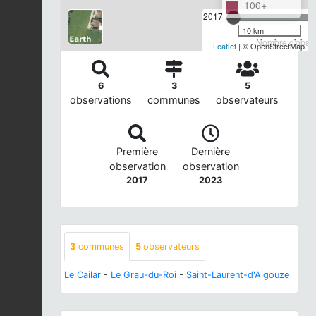
100+
2017
10 km
Nombre d'observ
Leaflet
| © OpenStreetMap
6
3
5
observations
communes
observateurs
Première
Dernière
observation
observation
2017
2023
3
communes
5
observateurs
Le Cailar
-
Le Grau-du-Roi
-
Saint-Laurent-d'Aigouze