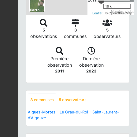
10 km
Nombre d'observ
Leaflet
| © OpenStreetMap
5
3
5
observations
communes
observateurs
Première
Dernière
observation
observation
2011
2023
3
communes
5
observateurs
Aigues-Mortes
-
Le Grau-du-Roi
-
Saint-Laurent-
d'Aigouze