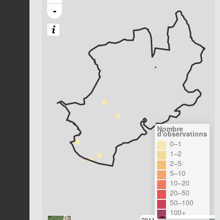
-
Nombre
d'observations
0–1
1–2
2–5
5–10
10–20
20–50
50–100
100+
2011