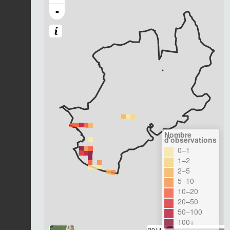
-
Nombre
d'observations
0–1
1–2
2–5
5–10
10–20
20–50
50–100
100+
2011