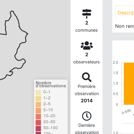
Descri
2
Non ren
communes
2
observateurs
Nombre
d'observations
Première
0–1
observation
1–2
2014
2–5
5–10
10–20
20–50
Dernière
50–100
observation
100+