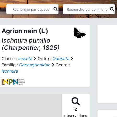
Agrion nain (L')
Ischnura pumilio
(Charpentier, 1825)
Classe :
Insecta
Ordre :
Odonata
Famille :
Coenagrionidae
Genre :
Prev
Ischnura
Ischnur
2
observations