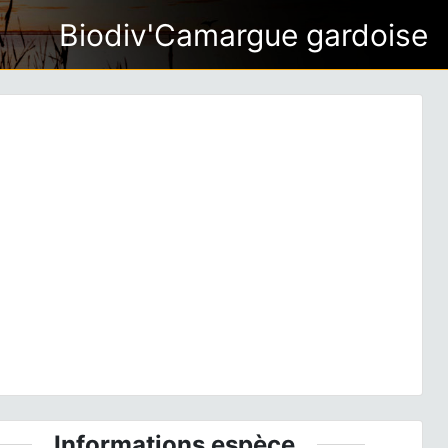
Biodiv'Camargue gardoise
ious
Next
a pumilio
(Charpentier, 1825) © P. Gourdain - CC BY-
NC-SA
Informations espèce