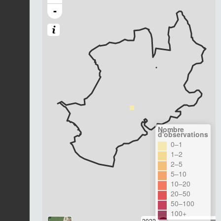
-
Nombre
d'observations
0–1
1–2
2–5
5–10
10–20
20–50
50–100
100+
2022