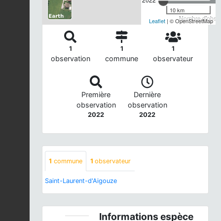
10 km
Nombre d'observ
Leaflet
| © OpenStreetMap
1
1
1
observation
commune
observateur
Première
Dernière
observation
observation
2022
2022
1
commune
1
observateur
Saint-Laurent-d'Aigouze
Informations espèce