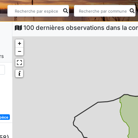
100 dernières observations dans la 
+
−
rs
spèce
58)