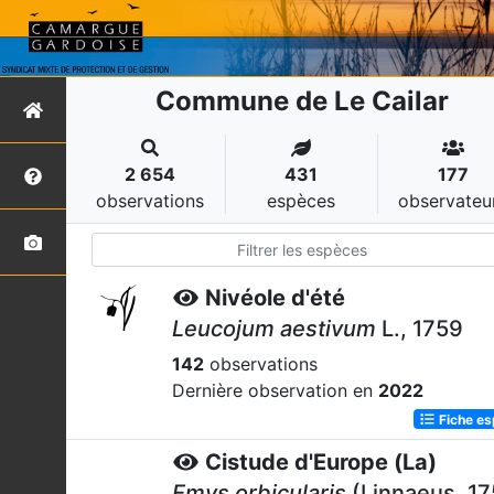
Commune de Le Cailar
2 654
431
177
observations
espèces
observateu
Nivéole d'été
Leucojum aestivum
L., 1759
142
observations
Dernière observation en
2022
Fiche e
Cistude d'Europe (La)
Emys orbicularis
(Linnaeus, 17