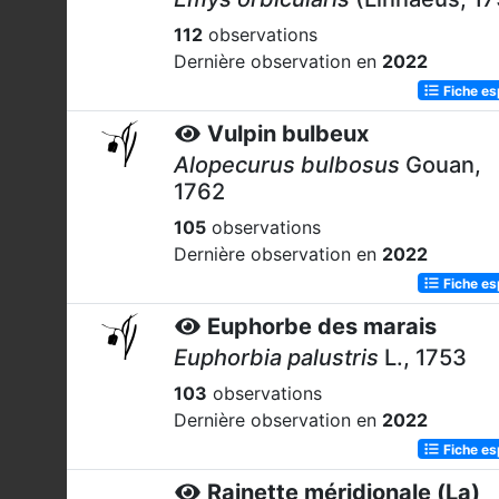
112
observations
Dernière observation en
2022
Fiche e
Vulpin bulbeux
Alopecurus bulbosus
Gouan,
1762
105
observations
Dernière observation en
2022
Fiche e
Euphorbe des marais
Euphorbia palustris
L., 1753
103
observations
Dernière observation en
2022
Fiche e
Rainette méridionale (La)