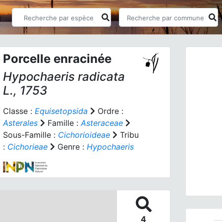
Porcelle enracinée
Hypochaeris radicata
L., 1753
Classe :
Equisetopsida
Ordre :
Asterales
Famille :
Asteraceae
Prev
Sous-Famille :
Cichorioideae
Tribu
:
Cichorieae
Genre :
Hypochaeris
Hypoch
4