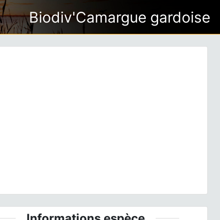
Biodiv'Camargue gardoise
ious
Next
aeris radicata
L., 1753 © P. Gourdain - CC BY-NC-SA
Informations espèce