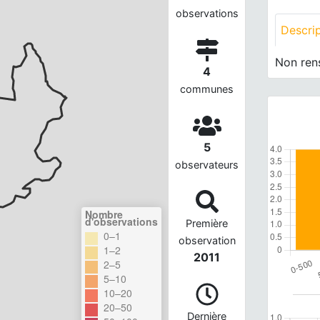
observations
Descri
Non ren
4
communes
5
observateurs
Nombre
d'observations
Première
0–1
observation
1–2
2011
2–5
5–10
10–20
20–50
Dernière