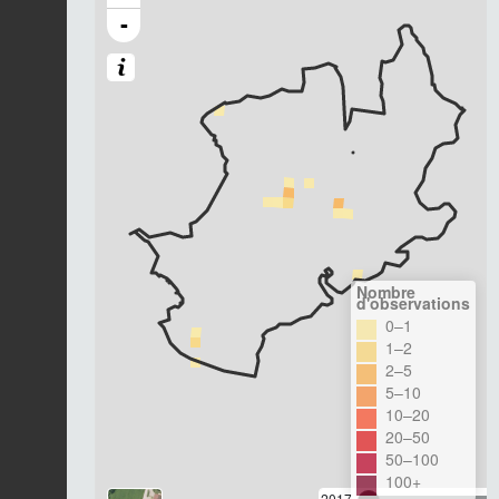
-
Nombre
d'observations
0–1
1–2
2–5
5–10
10–20
20–50
50–100
100+
2017