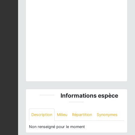
Previous
Next
Falco subbuteo
Linnaeus, 1758 © Pierre-Yves Le
Bail - CC BY-NC-SA
Informations espèce
Description
Milieu
Répartition
Synonymes
Non renseigné pour le moment