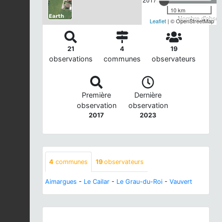
10 km
Nombre d'observ
Leaflet
| © OpenStreetMap
21
4
19
observations
communes
observateurs
Première
Dernière
observation
observation
2017
2023
4
communes
19
observateurs
Aimargues
-
Le Cailar
-
Le Grau-du-Roi
-
Vauvert