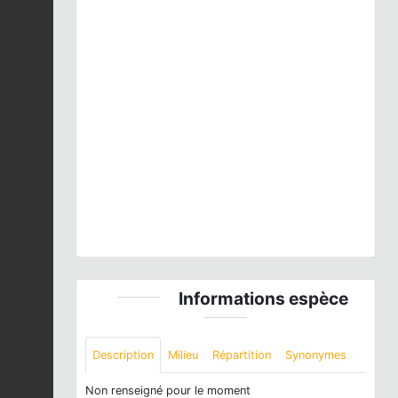
Previous
Next
Potamogeton nodosus
Poir., 1816 © S. Filoche -
CC BY-NC-SA
Informations espèce
Description
Milieu
Répartition
Synonymes
Non renseigné pour le moment