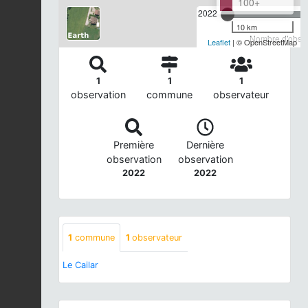
100+
2022
10 km
Nombre d'observ
Leaflet
| © OpenStreetMap
1
1
1
observation
commune
observateur
Première
Dernière
observation
observation
2022
2022
1
commune
1
observateur
Le Cailar