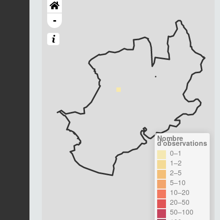
-
Nombre
d'observations
0–1
1–2
2–5
5–10
10–20
20–50
50–100