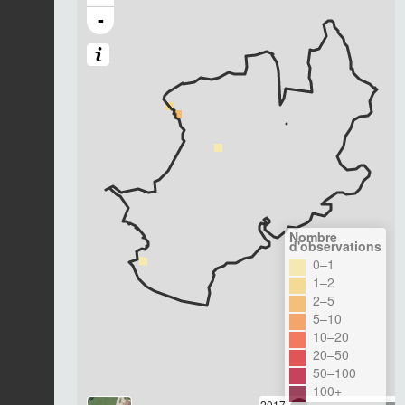
-
Nombre
d'observations
0–1
1–2
2–5
5–10
10–20
20–50
50–100
100+
2017