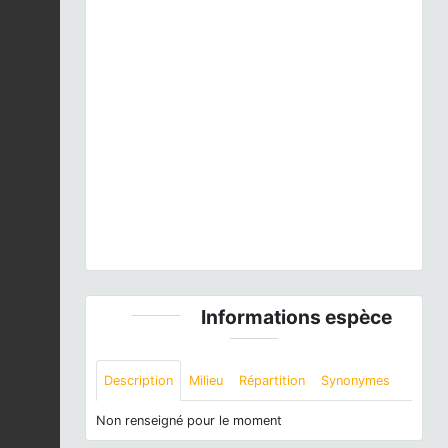
Previous
Next
Orthetrum brunneum
(Boyer de Fonscolombe, 1837)
© A. Lacoeuilhe - CC BY-NC-SA
Informations espèce
Description
Milieu
Répartition
Synonymes
Non renseigné pour le moment