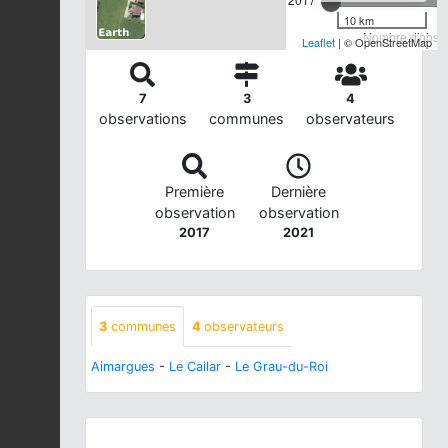
10 km
Nombre d'observ
Leaflet
| © OpenStreetMap
7
3
4
observations
communes
observateurs
Première
Dernière
observation
observation
2017
2021
3
communes
4
observateurs
Aimargues
-
Le Cailar
-
Le Grau-du-Roi