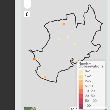
-
Nombre
d'observations
0–1
1–2
2–5
5–10
10–20
20–50
50–100
100+
2015