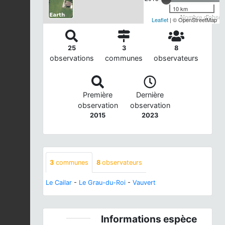
10 km
Nombre d'observ
Leaflet
| © OpenStreetMap
25
3
8
observations
communes
observateurs
Première
Dernière
observation
observation
2015
2023
3
communes
8
observateurs
Le Cailar
-
Le Grau-du-Roi
-
Vauvert
Informations espèce