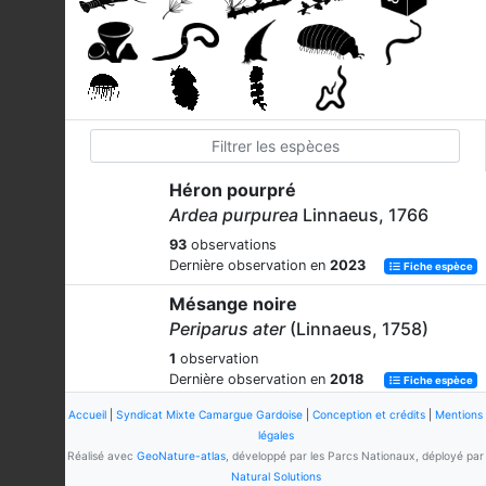
Héron pourpré
Ardea purpurea
Linnaeus, 1766
93
observations
Dernière observation en
2023
Fiche espèce
Mésange noire
Periparus ater
(Linnaeus, 1758)
1
observation
Dernière observation en
2018
Fiche espèce
Chevalier sylvain
Accueil
|
Syndicat Mixte Camargue Gardoise
|
Conception et crédits
|
Mentions
légales
Tringa glareola
Linnaeus, 1758
Réalisé avec
GeoNature-atlas
, développé par les Parcs Nationaux, déployé par
58
observations
Natural Solutions