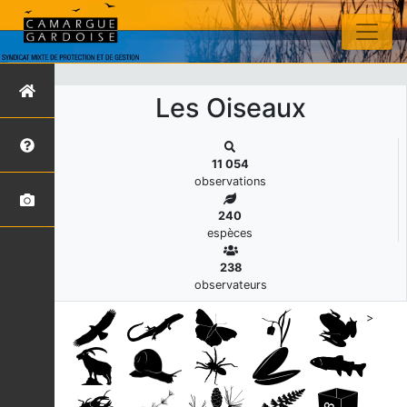
s
Les Oiseaux
11 054
observations
240
espèces
238
observateurs
>